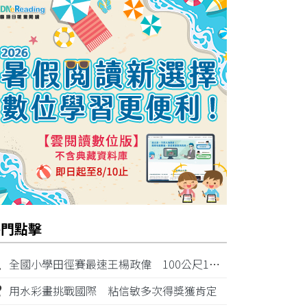
熱門點擊
1
全國小學田徑賽最速王楊政偉 100公尺11秒87奪金
2
用水彩畫挑戰國際 粘信敏多次得獎獲肯定