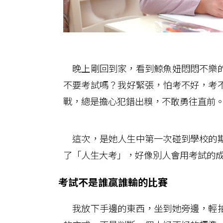
晚上剛回到家，看到鯨魚妞悶悶不樂的
不要考試嗎？我好緊張，怕考不好，考
戰，總是擔心犯錯出糗，不敢勇往直前
這次，是她人生中第一次碰到學校的期
了「人生大考」，好像別人會用考試的
考試不是誰贏誰輸的比賽
我放下手邊的東西，坐到她旁邊，輕拍