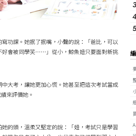
寫功課。她抿了抿嘴，小聲的說：「爸比，可以
不好會被同學笑……」從小，鯨魚妞只要面對新挑
。
中大考，讓她更加心慌。她甚至把這次考試當成
成績來評價她。
她的頭，溫柔又堅定的說：「妞，考試只是學習