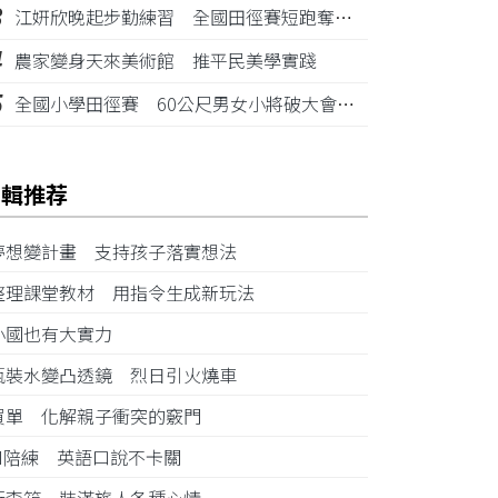
3
江姸欣晚起步勤練習 全國田徑賽短跑奪金摘銅
4
農家變身天來美術館 推平民美學實踐
5
全國小學田徑賽 60公尺男女小將破大會紀錄
編輯推荐
夢想變計畫 支持孩子落實想法
整理課堂教材 用指令生成新玩法
小國也有大實力
瓶裝水變凸透鏡 烈日引火燒車
買單 化解親子衝突的竅門
AI陪練 英語口說不卡關