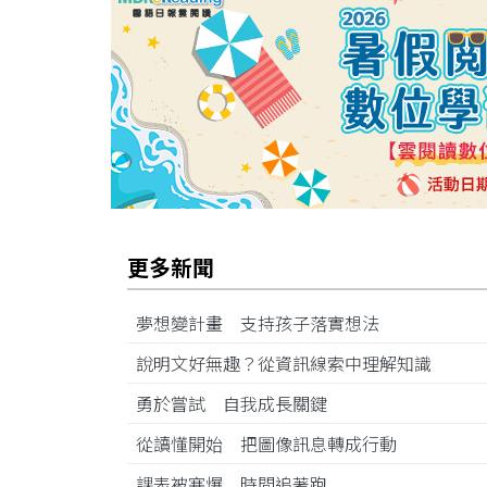
更多新聞
夢想變計畫 支持孩子落實想法
說明文好無趣？從資訊線索中理解知識
勇於嘗試 自我成長關鍵
從讀懂開始 把圖像訊息轉成行動
課表被塞爆 時間追著跑