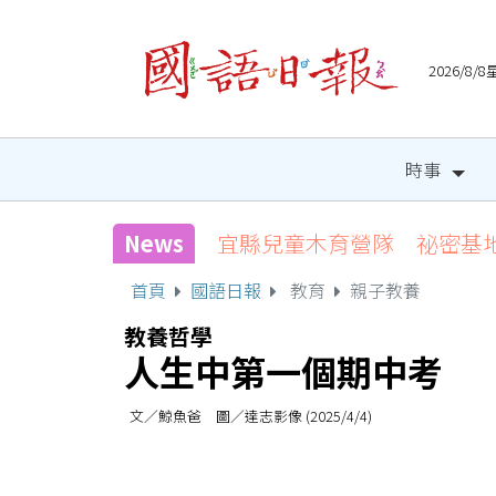
2026/8
時事
News
宜縣兒童木育營隊 祕密基
首頁
國語日報
教育
親子教養
教養哲學
人生中第一個期中考
文／鯨魚爸 圖／達志影像 (2025/4/4)