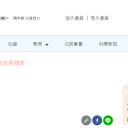
加入會員
｜
登入會員
/8星期六 丙午年 六月廿六
社論
教育
公民素養
科學新知
地成果發表