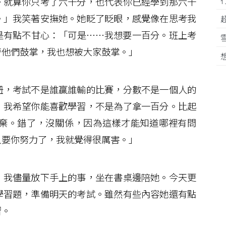
。就算你只考了六十分，也代表你已經學到那六十
。」我笑著安撫她。她眨了眨眼，感覺像在思考我
是有點不甘心：「可是……我想要一百分。班上考
替他們鼓掌，我也想被大家鼓掌。」
，考試不是誰贏誰輸的比賽，分數不是一個人的
，我希望你能喜歡學習，不是為了拿一百分。比起
棄。錯了，沒關係，因為這樣才能知道哪裡有問
只要你努力了，我就覺得很厲害。」
我儘量放下手上的事，坐在書桌邊陪她。今天更
學習題，準備明天的考試。雖然有些內容她還有點
習。