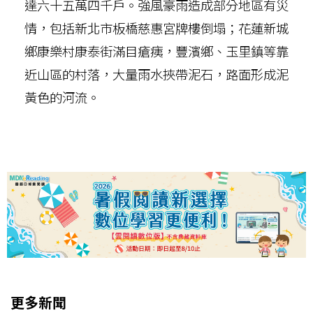
達六十五萬四千戶。強風豪雨造成部分地區有災
情，包括新北市板橋慈惠宮牌樓倒塌；花蓮新城
鄉康樂村康泰街滿目瘡痍，豐濱鄉、玉里鎮等靠
近山區的村落，大量雨水挾帶泥石，路面形成泥
黃色的河流。
更多新聞