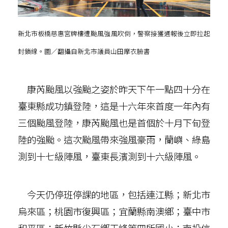
新北市板橋慈惠宮牌樓遭颱風強風吹倒，警察接獲通報後立即拉起
封鎖線。圖／翻攝自新北市議員山田摩衣臉書
康芮颱風以強颱之姿於昨天下午一點四十分在
臺東縣成功鎮登陸，這是十六年來首度一年內有
三個颱風登陸，康芮颱風也是首個於十月下旬登
陸的強颱。這次颱風帶來強風豪雨，蘭嶼、綠島
測到十七級陣風，臺東長濱測到十六級陣風。
今天仍停班停課的地區，包括連江縣；新北市
烏來區；桃園市復興區；宜蘭縣南澳鄉；臺中市
和平區；新竹縣尖石鄉玉峰等四所國小；南投信