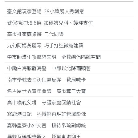
臺文館玩家登場 29小策展人秀創意
健保挹注68.6億 加碼婦兒科、護理支付
高市推家庭桌遊 三代同樂
九旬阿媽黃麗琴 巧手打造微縮建築
中市師遭生攻擊恐失明 全教總倡隔離空間
中颱白海豚發海警 中部以北降雨顯著
南市學號去性別化遭反彈 教局喊卡
名古屋世界青年會議 高市奪三大賞
高市模範父親 守護家庭回饋社會
寫鹿港日記 科博館再現許蒼澤影像
嘉縣重寮小外交官 接待帛琉副總統
屏縣瓦磘組機器人 認識東港迎王