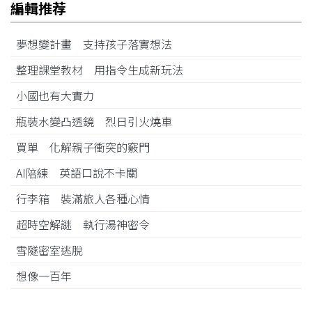
編輯推荐
夢想變計畫 支持孩子落實想法
整理課堂教材 用指令生成新玩法
小國也有大實力
瓶裝水變凸透鏡 烈日引火燒車
買單 化解親子衝突的竅門
AI陪練 英語口說不卡關
行李箱 裝滿旅人各種心情
超時空解謎 執行湯神密令
雪隧密室逃脫
想像一百年