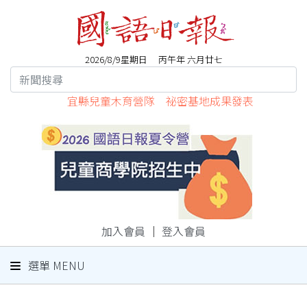
2026/8/9星期日 丙午年 六月廿七
宜縣兒童木育營隊 祕密基地成果發表
加入會員
｜
登入會員
選單 MENU