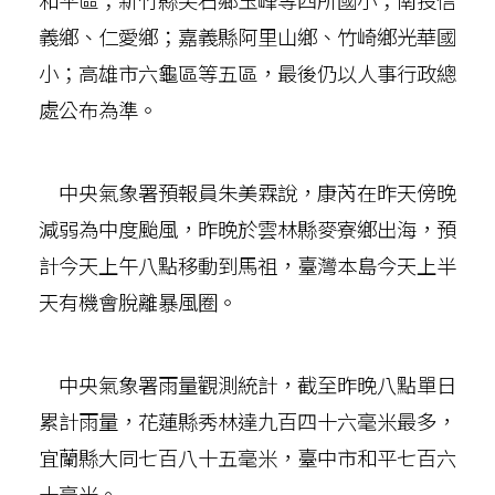
義鄉、仁愛鄉；嘉義縣阿里山鄉、竹崎鄉光華國
小；高雄市六龜區等五區，最後仍以人事行政總
處公布為準。
中央氣象署預報員朱美霖說，康芮在昨天傍晚
減弱為中度颱風，昨晚於雲林縣麥寮鄉出海，預
計今天上午八點移動到馬祖，臺灣本島今天上半
天有機會脫離暴風圈。
中央氣象署雨量觀測統計，截至昨晚八點單日
累計雨量，花蓮縣秀林達九百四十六毫米最多，
宜蘭縣大同七百八十五毫米，臺中市和平七百六
十毫米。