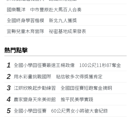
國樂飄洋 中市豐原赴大馬百人合奏
全國終身學習楷模 新北九人獲獎
宜縣兒童木育營隊 祕密基地成果發表
熱門點擊
1
全國小學田徑賽最速王楊政偉 100公尺11秒87奪金
2
用水彩畫挑戰國際 粘信敏多次得獎獲肯定
3
江姸欣晚起步勤練習 全國田徑賽短跑奪金摘銅
4
農家變身天來美術館 推平民美學實踐
5
全國小學田徑賽 60公尺男女小將破大會紀錄