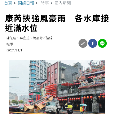
首頁
國語日報
時事
國內新聞
康芮挾強風豪雨 各水庫接
近滿水位
陳芝瑄、李庭芝、楊惠芳／連線
報導
(2024/11/1)