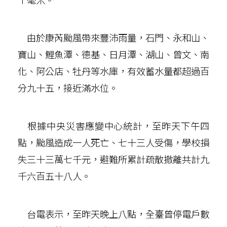
由於康芮颱風帶來豐沛雨量，石門、永和山、
寶山、鯉魚潭、德基、日月潭、湖山、曾文、南
化、阿公店、牡丹等水庫，有效蓄水量都超過百
分九十五，接近滿水位。
根據中央災害應變中心統計，至昨天下午四
點，颱風造成一人死亡、七十三人受傷，學校損
失三十三萬七千元，避難所累計疏散撤離共計九
千六百五十八人。
台電表示，至昨天晚上八點，全臺曾停電戶數