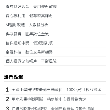
養成良好觀念 善用理財軟體
愛心被利用 假募款真詐財
AI理財軟體 大數據分析
群眾募資 匯集數位金流
信件通知中獎 個資別亂填
金融科技 數位交易新趨勢
個人投資儲蓄帳戶 平衡風險
熱門點擊
1
全國小學田徑賽最速王楊政偉 100公尺11秒87奪金
2
用水彩畫挑戰國際 粘信敏多次得獎獲肯定
3
江姸欣晚起步勤練習 全國田徑賽短跑奪金摘銅