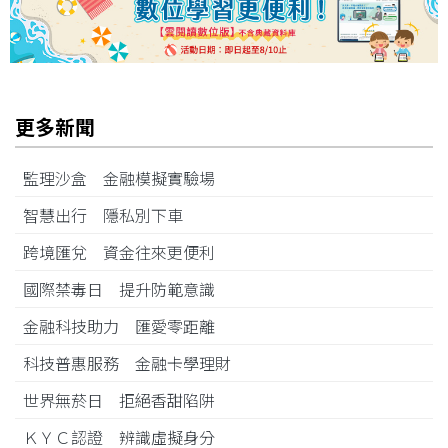
更多新聞
監理沙盒 金融模擬實驗場
智慧出行 隱私別下車
跨境匯兌 資金往來更便利
國際禁毒日 提升防範意識
金融科技助力 匯愛零距離
科技普惠服務 金融卡學理財
世界無菸日 拒絕香甜陷阱
ＫＹＣ認證 辨識虛擬身分