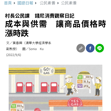
首頁
國語日報
公民素養
公民素養
村長公民課 錢尼消費觀察日記
成本與供需 讓商品價格時
漲時跌
文／黃春興（清華大學經濟學系
副教授） 圖／Sonia Ku
(2022/9/6)