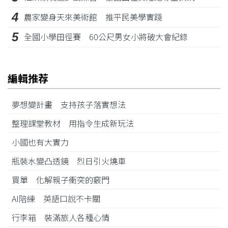
4
農家變身天來美術館 推平民美學實踐
5
全國小學田徑賽 60公尺男女小將破大會紀錄
編輯推荐
夢想變計畫 支持孩子落實想法
整理課堂教材 用指令生成新玩法
小國也有大實力
瓶裝水變凸透鏡 烈日引火燒車
買單 化解親子衝突的竅門
AI陪練 英語口說不卡關
行李箱 裝滿旅人各種心情