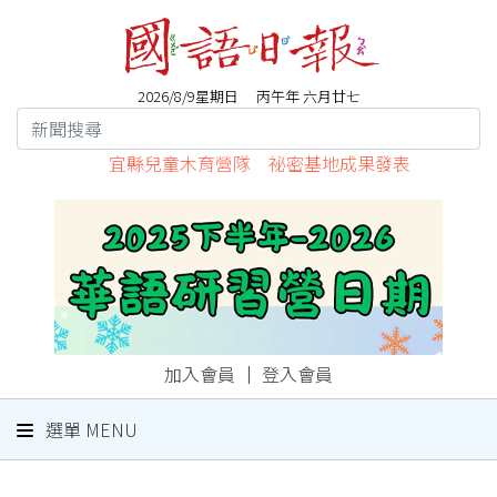
2026/8/9星期日 丙午年 六月廿七
宜縣兒童木育營隊 祕密基地成果發表
加入會員
｜
登入會員
選單 MENU