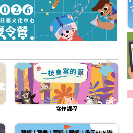
3
4
5
6
寫作課程
[課程]115年寫作秋季班招生
[試讀]💻國語日報雲閱讀_日報 週刊 中學生報
[課程]115年暑期閱讀寫作班 招生
[影音]《小孩也要學AI？！如何培養正確使用觀念？》
[課程]📌2026年夏季華語研習營 課程介紹
[比賽]🎤國語日報小主播報新聞比賽得獎名單及作品