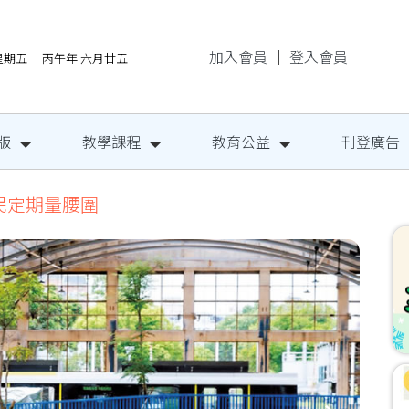
加入會員
｜
登入會員
/7星期五 丙午年 六月廿五
版
教學課程
教育公益
刊登廣告
民定期量腰圍