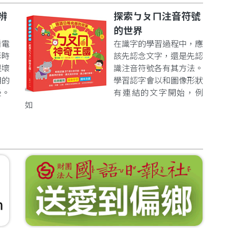
辨
探索ㄅㄆㄇ注音符號
的世界
看電
在識字的學習過程中，應
影時
該先認念文字，還是先認
是壞
識注音符號各有其方法。
明的
學習認字會以和圖像形狀
後。
有連結的文字開始，例
如