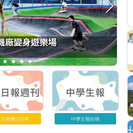
機廠變身遊樂場
3
4
5
6
語日報週刊投稿
中學生報投稿