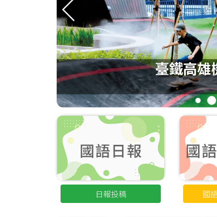
力
臺鐵高雄
1
2
日報投稿
國