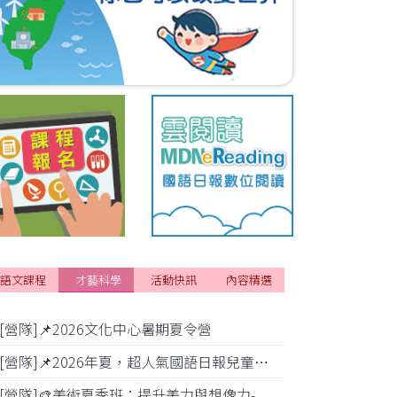
語文課程
才藝科學
活動快訊
內容精選
[營隊]📌2026文化中心暑期夏令營
[活動]✂️2
[營隊]📌2026年夏，超人氣國語日報兒童商學院搶先報！
[營隊]🎨美術夏季班：提升美力與想像力-
[比賽]小公