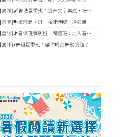
[營隊]🖌️書法夏季班：提升文字美感，培養專注力—
[營隊]️🏓桌球夏季班：強健體魄、增強體能---
[營隊]🎵️音樂班個別班、團體班：走入音樂世界-
[營隊]💃舞蹈夏季班：讓你成為舞動的仙子—-