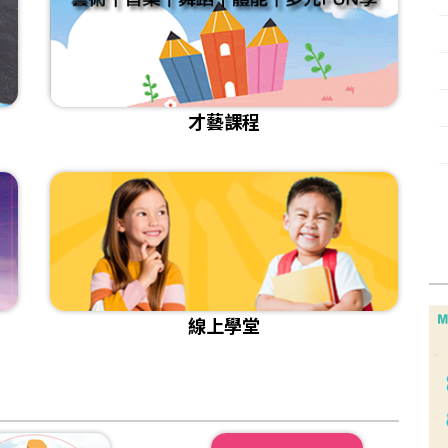
[活動]2025『我是剪報高手』得獎作品賞析
[課程]給想改變的你｜成人日語3/15自信開學
[課程]115年兒童正音班 招生
[比賽]🖊️2025 新光銀行．金融寫作比賽講評暨得獎作品
[課程]📌成人正音班 線上&實體課程
[影音]《存下一個夢想 從零開始的理財旅程》
才藝課程
[課程]📌兒童注音拼讀加強班 開始招生
[活動]讓我成為你的翅膀徵件比賽獲獎作品
[活動]2025關愛親長 圖文徵選作品欣賞
[小太陽樂學]金門縣述美國小/小主播課程播報成果＆活動紀錄
線上學堂