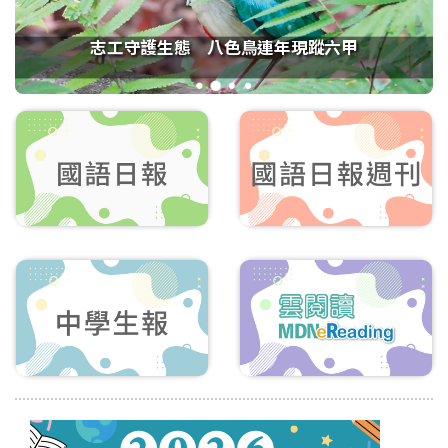
志工守護生態 八色鳥連年現蹤六甲
1
2
3
4