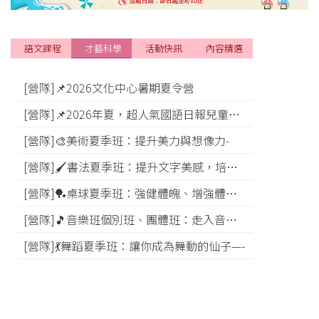
語文課程
才藝科學
活動快訊
內容精選
[營隊]📌2026文化中心暑期夏令營
[活動]
[營隊]📌2026年夏，超人氣國語日報兒童商學院搶先報！
[營隊]🎨美術夏季班：提升美力與想像力-
[比賽]
[營隊]🖌️書法夏季班：提升文字美感，培養專注力—
[營隊]️🏓桌球夏季班：強健體魄、增強體能---
[營隊]🎵️音樂班個別班、團體班：走入音樂世界-
[營隊]💃舞蹈夏季班：讓你成為舞動的仙子—-