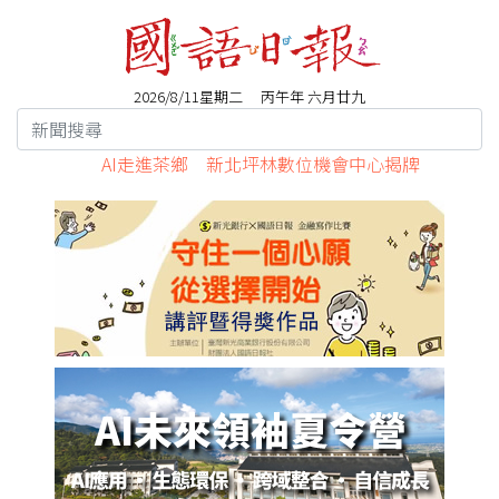
2026/8/11星期二 丙午年 六月廿九
AI走進茶鄉 新北坪林數位機會中心揭牌