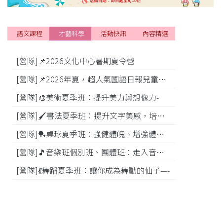
語文課程
才藝科學
活動快訊
內容精選
[營隊]📌2026文化中心暑期夏令營
[活動]
[營隊]📌2026年夏，超人氣國語日報兒童商學院搶先報！
[營隊]🎨美術夏季班：提升美力與想像力-
[比賽]
[營隊]🖌️書法夏季班：提升文字美感，培養專注力—
[營隊]️🏓桌球夏季班：強健體魄、增強體能---
[營隊]🎵️音樂班個別班、團體班：走入音樂世界-
[營隊]💃舞蹈夏季班：讓你成為舞動的仙子—-