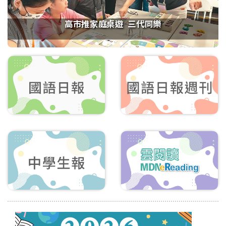
高市推家庭桌遊 三代同樂
1
2
3
4
5