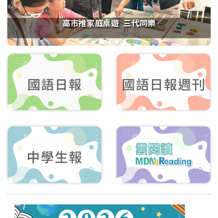
高市推家庭桌遊 三代同樂
1
2
3
4
5