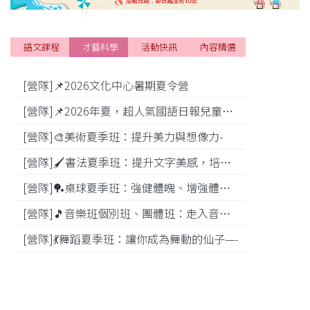
語文課程
才藝科學
活動快訊
內容精選
[營隊]📌2026文化中心暑期夏令營
[活動]
[營隊]📌2026年夏，超人氣國語日報兒童商學院搶先報！
[營隊]🎨美術夏季班：提升美力與想像力-
[比賽]
[營隊]🖌️書法夏季班：提升文字美感，培養專注力—
[營隊]️🏓桌球夏季班：強健體魄、增強體能---
[營隊]🎵️音樂班個別班、團體班：走入音樂世界-
[營隊]💃舞蹈夏季班：讓你成為舞動的仙子—-