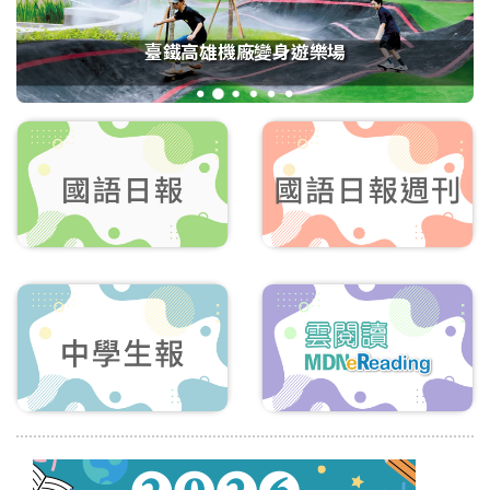
臺鐵高雄機廠變身遊樂場
1
2
3
4
5
6