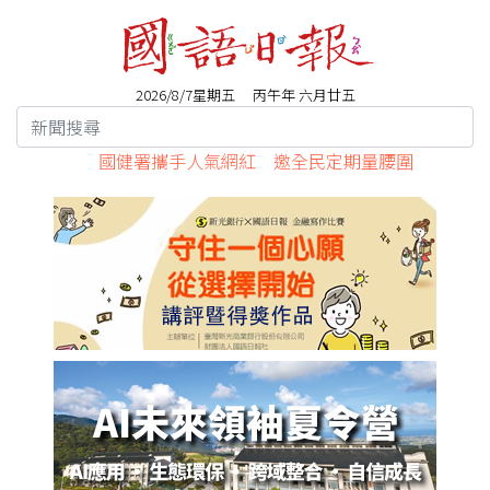
2026/8/7星期五 丙午年 六月廿五
國健署攜手人氣網紅 邀全民定期量腰圍