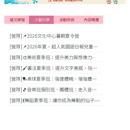
語文課程
才藝科學
活動快訊
內容精選
[營隊]📌2026文化中心暑期夏令營
[活動]
[營隊]📌2026年夏，超人氣國語日報兒童商學院搶先報！
[營隊]🎨美術夏季班：提升美力與想像力-
[比賽]
[營隊]🖌️書法夏季班：提升文字美感，培養專注力—
[營隊]️🏓桌球夏季班：強健體魄、增強體能---
[營隊]🎵️音樂班個別班、團體班：走入音樂世界-
[營隊]💃舞蹈夏季班：讓你成為舞動的仙子—-