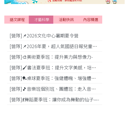
語文課程
才藝科學
活動快訊
內容精選
[營隊]📌2026文化中心暑期夏令營
[活動]
[營隊]📌2026年夏，超人氣國語日報兒童商學院搶先報！
[營隊]🎨美術夏季班：提升美力與想像力-
[比賽]
[營隊]🖌️書法夏季班：提升文字美感，培養專注力—
[營隊]️🏓桌球夏季班：強健體魄、增強體能---
[營隊]🎵️音樂班個別班、團體班：走入音樂世界-
[營隊]💃舞蹈夏季班：讓你成為舞動的仙子—-