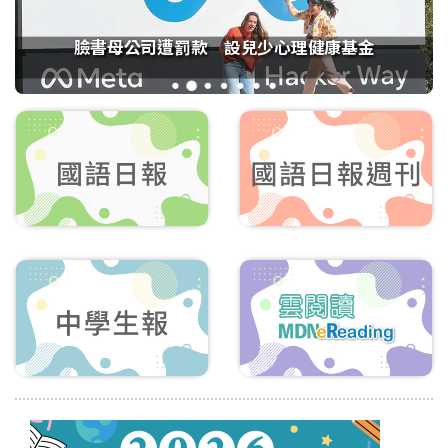
臉書母公司遭罰款 設兒少心理健康基金
1
2
3
4
5
6
7