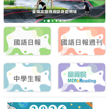
臺鐵高雄機廠變身遊樂場
1
2
3
4
5
6