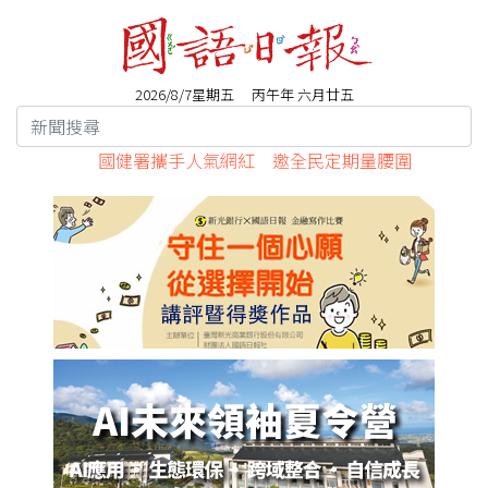
2026/8/7星期五 丙午年 六月廿五
國健署攜手人氣網紅 邀全民定期量腰圍