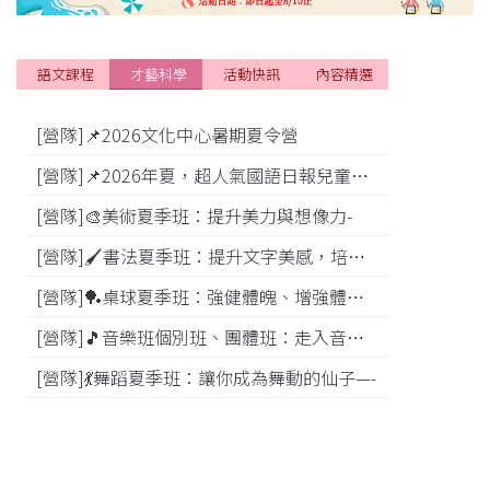
語文課程
才藝科學
活動快訊
內容精選
[營隊]📌2026文化中心暑期夏令營
[活動]
[營隊]📌2026年夏，超人氣國語日報兒童商學院搶先報！
[營隊]🎨美術夏季班：提升美力與想像力-
[比賽]
[營隊]🖌️書法夏季班：提升文字美感，培養專注力—
[營隊]️🏓桌球夏季班：強健體魄、增強體能---
[營隊]🎵️音樂班個別班、團體班：走入音樂世界-
[營隊]💃舞蹈夏季班：讓你成為舞動的仙子—-