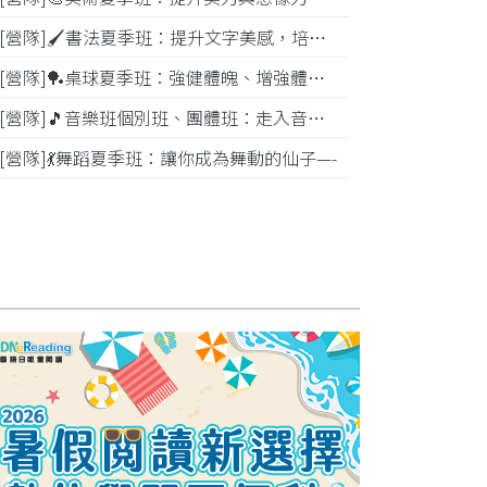
[營隊]🖌️書法夏季班：提升文字美感，培養專注力—
[營隊]️🏓桌球夏季班：強健體魄、增強體能---
[營隊]🎵️音樂班個別班、團體班：走入音樂世界-
[營隊]💃舞蹈夏季班：讓你成為舞動的仙子—-