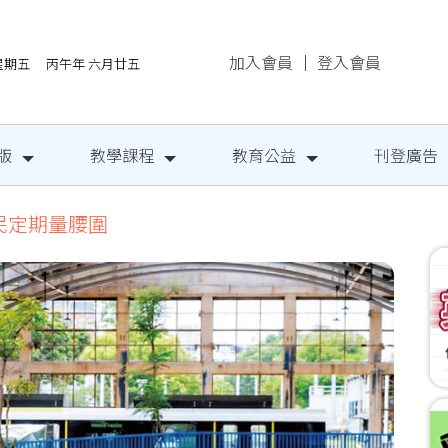
加入會員
｜
登入會員
/7星期五 丙午年 六月廿五
版
教學課程
教育公益
刊登廣告
民定期量腰圍