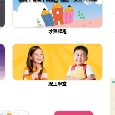
[活動]2025『我是剪報高手』得獎作品賞析
[課程]給想改變的你｜成人日語3/15自信開學
[課程]115年兒童正音班 招生
[比賽]🖊️2025 新光銀行．金融寫作比賽講評暨得獎作品
[課程]📌成人正音班 線上&實體課程
[影音]《存下一個夢想 從零開始的理財旅程》
才藝課程
[課程]📌兒童注音拼讀加強班 開始招生
[活動]讓我成為你的翅膀徵件比賽獲獎作品
[活動]2025關愛親長 圖文徵選作品欣賞
[小太陽樂學]金門縣述美國小/小主播課程播報成果＆活動紀錄
線上學堂