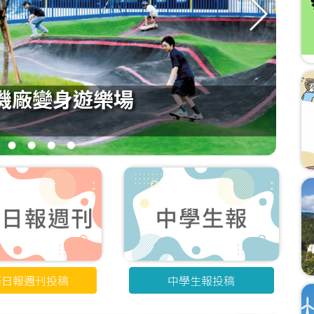
機廠變身遊樂場
3
4
5
6
語日報週刊投稿
中學生報投稿