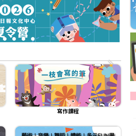
3
4
5
6
寫作課程
[課程]115年寫作秋季班招生
[試讀]💻國語日報雲閱讀_日報 週刊 中學生報
[課程]115年暑期閱讀寫作班 招生
[影音]《小孩也要學AI？！如何培養正確使用觀念？》
[課程]📌2026年夏季華語研習營 課程介紹
[比賽]🎤國語日報小主播報新聞比賽得獎名單及作品