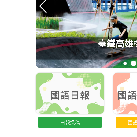
力
臺鐵高雄
1
2
日報投稿
國