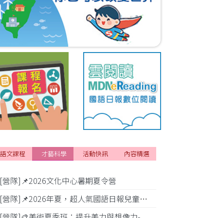
語文課程
才藝科學
活動快訊
內容精選
[營隊]📌2026文化中心暑期夏令營
[活動]✂️2
[營隊]📌2026年夏，超人氣國語日報兒童商學院搶先報！
[營隊]🎨美術夏季班：提升美力與想像力-
[比賽]小公