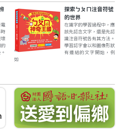
辨
探索ㄅㄆㄇ注音符號
的世界
看電
在識字的學習過程中，應
影時
該先認念文字，還是先認
是壞
識注音符號各有其方法。
明的
學習認字會以和圖像形狀
後。
有連結的文字開始，例
如